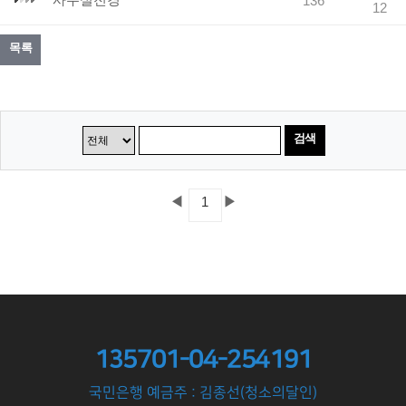
사무실전경
136
12
목록
검색
◀
▶
1
135701-04-254191
국민은행 예금주 : 김종선(청소의달인)