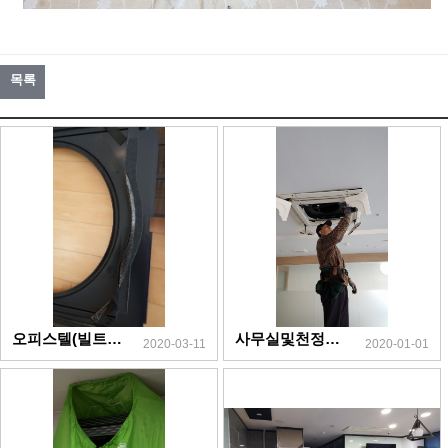
목록
오피스텔(빌트인,액자형벽걸이,입주청소)
사무실및천정형4way청소19.12.9
2020-03-11
2020-01-01