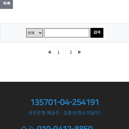
목록
검색
◀
▶
1
2
135701-04-254191
국민은행 예금주 : 김종선(청소의달인)