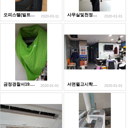
오피스텔(빌트인,액자형벽걸이,입주청소)
사무실및천정형4way청소19.12.9
2020-03-11
2020-01-01
금정경찰서19.11.16
서면윌고시학원19.11.30
2020-01-01
2020-01-01